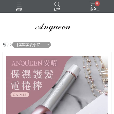
0
選單
搜尋
購物車
多功能料理鍋
洗碗機
溫控魔髮造型梳
行動大拉車
電熱睫毛夾
【美容美髮小家
電】