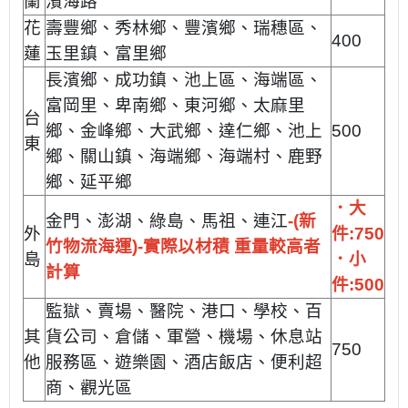
蘭
濱海路
花
壽豐鄉、秀林鄉、豐濱鄉、瑞穗區、
400
蓮
玉里鎮、富里鄉
長濱鄉、成功鎮、池上區、海端區、
富岡里、卑南鄉、東河鄉、太麻里
台
鄉、金峰鄉、大武鄉
、達仁鄉、池上
500
東
鄉、關山鎮、海端鄉、海端村、鹿野
鄉、延平鄉
．大
金門、澎湖、綠島、馬祖、連江
-(新
外
件:750
竹物流海運)-實際以材積 重量較高者
島
．小
計算
件:500
監獄、賣場、醫院、港口、學校、百
其
貨公司、倉儲、軍營、機場、休息站
750
他
服務區、遊樂園、酒店飯店、便利超
商、觀光區