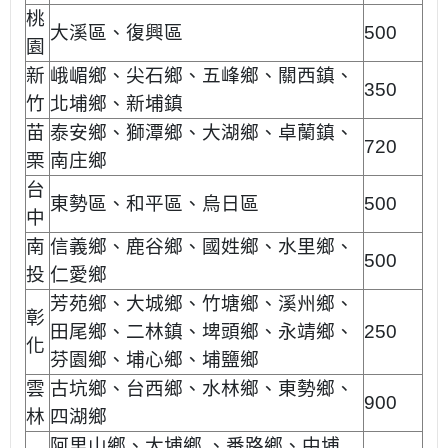
桃
大溪區、復興區
500
園
新
峨嵋鄉、尖石鄉、五峰鄉、關西鎮、
350
竹
北埔鄉、新埔鎮
苗
泰安鄉、獅潭鄉、大湖鄉、卓蘭鎮、
720
栗
南庄鄉
台
東勢區、和平區、烏日區
500
中
南
信義鄉、鹿谷鄉、國姓鄉、水里鄉、
500
投
仁愛鄉
芳苑鄉、大城鄉、竹塘鄉、溪州鄉、
彰
田尾鄉、二林鎮、埤頭鄉、永靖鄉、
250
化
芬園鄉、埔心鄉、埔鹽鄉
雲
古坑鄉、台西鄉、水林鄉、東勢鄉、
900
林
四湖鄉
阿里山鄉、大埔鄉 、番路鄉、中埔