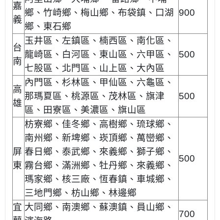
嘉
鄉、竹崎鄉、梅山鄉、布袋鎮、口湖
900
義
鄉、東石鄉
玉井區、左鎮區、楠西區、南化區、
台
龍崎區、白河區、東山區、六甲區、
500
南
七股區、北門區、山上區、大內區
內門區、杉林區、甲仙區、六龜區、
高
那瑪夏區、桃源區、茂林區、旗津
500
雄
區、田寮區、美濃區、旗山區
枋寮鄉、佳冬鄉、高樹鄉、琉球鄉、
南州鄉、新埤鄉、崁頂鄉、萬巒鄉、
屏
春日鄉、泰武鄉、來義鄉、獅子鄉、
500
東
霧台鄉、
滿洲鄉、牡丹鄉、來義鄉、
瑪家鄉、核三廠、恆春鎮、車城鄉、
三地門鄉、枋山鄉、林邊鄉
宜
大同鄉、南澳鄉、蘇澳鎮、員山鄉、
700