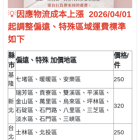
💡
因應物流成本上漲 2026/04/01
起調整偏遠、特殊區域運費標準
如下
縣
價格/
偏遠、特殊 加價地區
市
件
基
七堵區、暖暖區、安樂區
250
隆
瑞芳區、貢寮區、雙溪區、平溪區、
新
金山區、萬里區、烏來區、坪林區、
320
北
石碇區、石門路、八里區、三芝區、
淡水區、石門區、三峽區
台
士林區、北投區
250
北